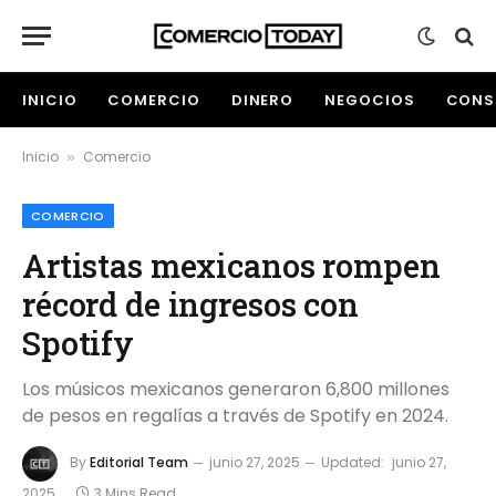
INICIO
COMERCIO
DINERO
NEGOCIOS
CONS
Inicio
Comercio
»
COMERCIO
Artistas mexicanos rompen
récord de ingresos con
Spotify
Los músicos mexicanos generaron 6,800 millones
de pesos en regalías a través de Spotify en 2024.
By
Editorial Team
junio 27, 2025
Updated:
junio 27,
2025
3 Mins Read