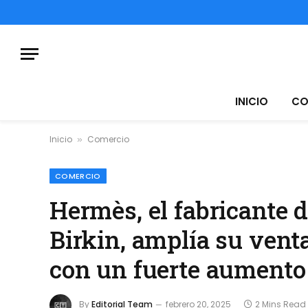
INICIO
CO
Inicio
Comercio
»
COMERCIO
Hermès, el fabricante d
Birkin, amplía su venta
con un fuerte aumento 
By
Editorial Team
febrero 20, 2025
2 Mins Read