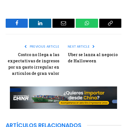
Facebook
LinkedIn
Email
WhatsApp
Copy
Link
PREVIOUS ARTICLE
NEXT ARTICLE
Costco no llega a las
Uber se lanza al negocio
expectativas de ingresos
de Halloween
por un gasto irregular en
artículos de gran valor
ARTÍCULOS RELACIONADOS