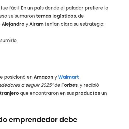
fue fácil. En un país donde el paladar prefiere la
A eso se sumaron
temas logísticos
, de
o
Alejandro
y
Airam
tenían clara su estrategia:
sumirlo.
se posicionó en
Amazon
y
Walmart
dedores a seguir 2025”
de
Forbes
, y recibió
tranjero
que encontraron en sus
productos
un
todo emprendedor debe