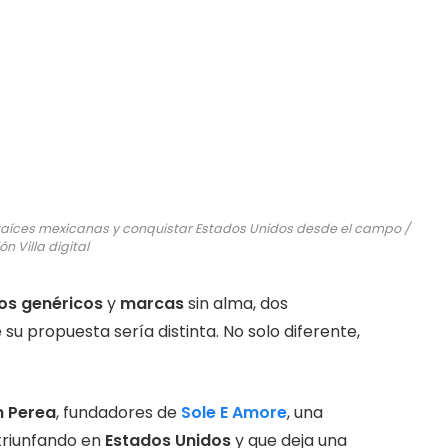
n raíces mexicanas y conquistar Estados Unidos desde el campo /
ón Villa digital
os genéricos
y
marcas
sin alma, dos
 su propuesta sería distinta. No solo diferente,
m Perea
, fundadores de
Sole E Amore
, una
triunfando en
Estados Unidos
y que deja una