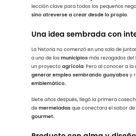
lección clave para todos los pequeños nego
sino atreverse a crear desde lo propio
.
Una idea sembrada con int
La historia no comenzó en una sala de juntas
a uno de los
municipios
más rezagados del
un proyecto
agrícola
. Pero al conocer a l
generar empleo sembrando guayabos
y r
emblemático.
Siete años después, llegó la primera cosecha
de
mermeladas
que conectara el sabor de 
gourmet.
Producto con alma y diseño