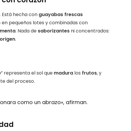
 Está hecha con
guayabas frescas
s en pequeños lotes y combinadas con
menta
. Nada de
saborizantes
ni concentrados:
origen
.
e
” representa el sol que
madura
los
frutos
, y
te del proceso.
onara como un abrazo», afirman.
idad