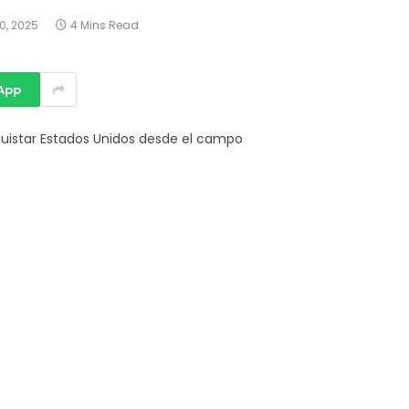
30, 2025
4 Mins Read
App