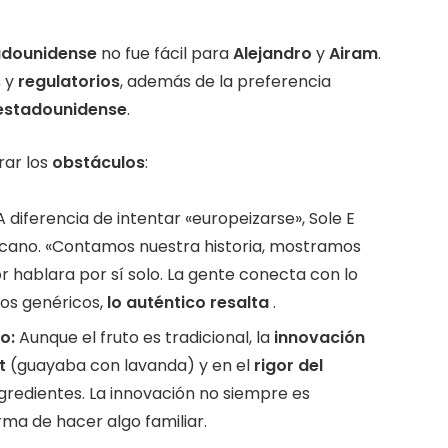
adounidense
no fue fácil para
Alejandro
y
Airam
.
s
y
regulatorios
, además de la preferencia
estadounidense
.
rar los
obstáculos
:
 diferencia de intentar «europeizarse», Sole E
icano. «Contamos nuestra historia, mostramos
 hablara por sí solo. La gente conecta con lo
tos genéricos,
lo auténtico resalta
.
o:
Aunque el fruto es tradicional, la
innovación
t
(guayaba con lavanda) y en el
rigor del
ngredientes. La innovación no siempre es
ma de hacer algo familiar.