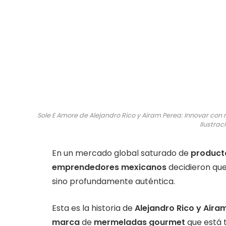
Sole E Amore de Alejandro Rico y Airam Perea: Innovar co
Ilustraci
En un mercado global saturado de
product
emprendedores mexicanos
decidieron que
sino profundamente auténtica.
Esta es la historia de
Alejandro Rico y Aira
marca
de
mermeladas gourmet
que está 