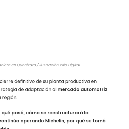
leta en Querétaro / Ilustración Villa Digital
cierre definitivo de su planta productiva en
strategia de adaptación al
mercado automotriz
 región.
e
qué pasó, cómo se reestructurará la
continúa operando Michelin, por qué se tomó
mbio.