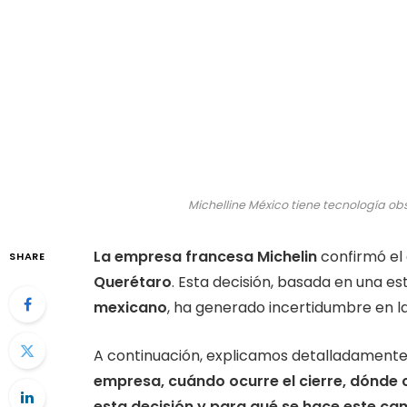
Michelline México tiene tecnología obso
La empresa francesa Michelin
confirmó el 
SHARE
Querétaro
. Esta decisión, basada en una e
mexicano
, ha generado incertidumbre en la
A continuación, explicamos detalladament
empresa, cuándo ocurre el cierre, dónde 
esta decisión y para qué se hace este ca