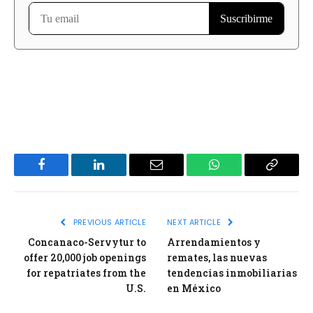
Facebook
LinkedIn
Email
WhatsApp
Copy
Link
PREVIOUS ARTICLE
NEXT ARTICLE
Concanaco-Servytur to
Arrendamientos y
offer 20,000 job openings
remates, las nuevas
for repatriates from the
tendencias inmobiliarias
U.S.
en México