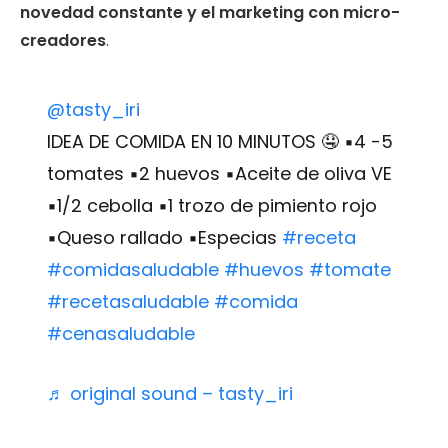
novedad constante y el marketing con micro-
creadores
.
@tasty_iri
IDEA DE COMIDA EN 10 MINUTOS 🤤 ▪️4 -5
tomates ▪️2 huevos ▪️Aceite de oliva VE
▪️1/2 cebolla ▪️1 trozo de pimiento rojo
▪️Queso rallado ▪️Especias
#receta
#comidasaludable
#huevos
#tomate
#recetasaludable
#comida
#cenasaludable
♬ original sound – tasty_iri