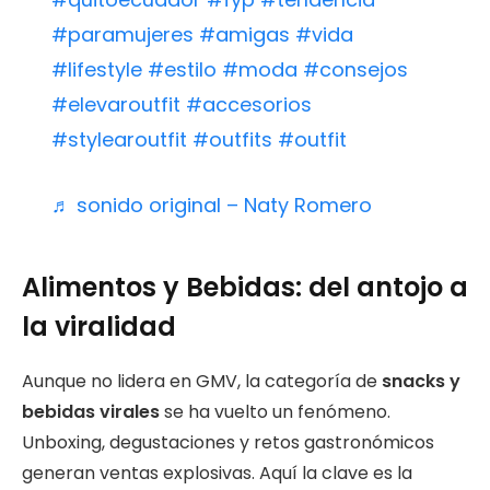
#paramujeres
#amigas
#vida
#lifestyle
#estilo
#moda
#consejos
#elevaroutfit
#accesorios
#stylearoutfit
#outfits
#outfit
♬ sonido original – Naty Romero
Alimentos y Bebidas: del antojo a
la viralidad
Aunque no lidera en GMV, la categoría de
snacks y
bebidas virales
se ha vuelto un fenómeno.
Unboxing, degustaciones y retos gastronómicos
generan ventas explosivas. Aquí la clave es la