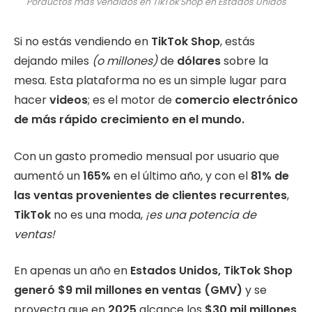
Porductos más vendidos en TikTok Shop en Estados Unidos
Si no estás vendiendo en
TikTok Shop
, estás
dejando miles
(o millones)
de
dólares
sobre la
mesa. Esta plataforma no es un simple lugar para
hacer
videos
; es el motor de
comercio electrónico
de más rápido crecimiento en el mundo.
Con un gasto promedio mensual por usuario que
aumentó un
165%
en el último año, y con el
81% de
las ventas provenientes de clientes recurrentes
,
TikTok
no es una moda,
¡es una potencia de
ventas!
En apenas un año en
Estados Unidos,
TikTok Shop
generó $9 mil millones en ventas (GMV)
y se
proyecta que en
2025
alcance los
$30 mil millones