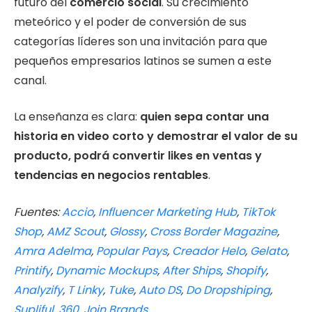
futuro del
comercio social
. Su crecimiento
meteórico y el poder de conversión de sus
categorías líderes son una invitación para que
pequeños empresarios latinos se sumen a este
canal.
La enseñanza es clara:
quien sepa contar una
historia en video corto y demostrar el valor de su
producto, podrá convertir likes en ventas y
tendencias en negocios rentables
.
Fuentes:
Accio
,
Influencer Marketing Hub
,
TikTok
Shop
,
AMZ Scout
,
Glossy
,
Cross Border Magazine
,
Amra Adelma
,
Popular Pays
,
Creador Helo
,
Gelato
,
Printify
,
Dynamic Mockups
,
After Ships
,
Shopify
,
Analyzify
,
T Linky
,
Tuke
,
Auto DS
,
Do Dropshiping
,
Supliful
,
360
,
Join Brands