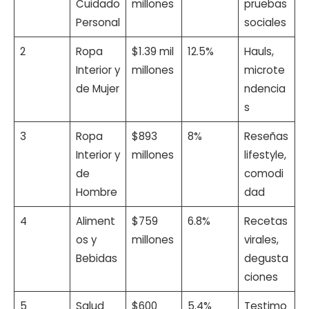
Cuidado
millones
pruebas
Personal
sociales
2
Ropa
$1.39 mil
12.5%
Hauls,
Interior y
millones
microte
de Mujer
ndencia
s
3
Ropa
$893
8%
Reseñas
Interior y
millones
lifestyle,
de
comodi
Hombre
dad
4
Aliment
$759
6.8%
Recetas
os y
millones
virales,
Bebidas
degusta
ciones
5
Salud
$600
5.4%
Testimo