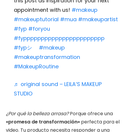
this post as inspiration for your next
appointment with us!
#makeup
#makeuptutorial
#mua
#makeupartist
#fyp
#foryou
#fyppppppppppppppppppppppp
#fypシ゚
#makeup
#makeuptransformation
#MakeupRoutine
♬ original sound – LEILA’S MAKEUP
STUDIO
¿Por qué la belleza arrasa?
Porque ofrece una
«promesa de transformación»
perfecta para el
video. Tu producto necesita responder a una