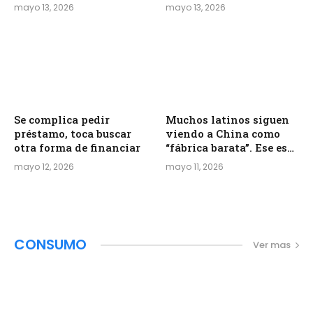
mayo 13, 2026
mayo 13, 2026
Se complica pedir
Muchos latinos siguen
préstamo, toca buscar
viendo a China como
otra forma de financiar
“fábrica barata”. Ese es
el problema.
mayo 12, 2026
mayo 11, 2026
CONSUMO
Ver mas