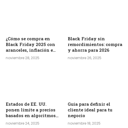
¿Cómo se compra en
Black Friday sin
Black Friday 2025 con
remordimientos: compra
aranceles, inflación e
y ahorra para 2026
incertidumbre?
noviembre 28, 2025
noviembre 26, 2025
Estados de EE. UU.
Guía para definir el
ponen límite a precios
cliente ideal para tu
basados en algoritmos
negocio
para proteger al
noviembre 24, 2025
noviembre 18, 2025
consumidor