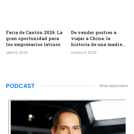
Feria de Cantón 2026: La
De vender postres a
gran oportunidad para
viajar a China: la
los empresarios latinos
historia de una madre
inmigrante
abril 9, 2026
marzo 9, 2026
PODCAST
Mas episodios