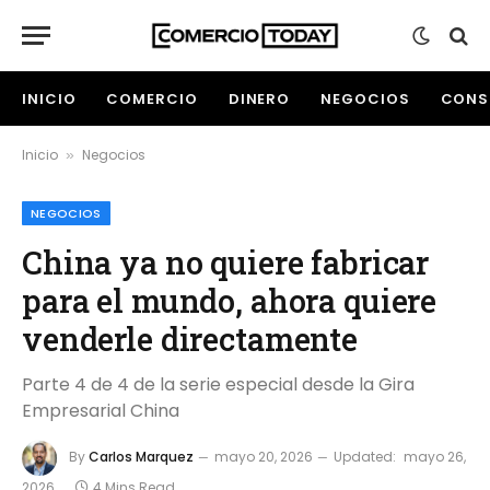
INICIO
COMERCIO
DINERO
NEGOCIOS
CONS
Inicio
Negocios
»
NEGOCIOS
China ya no quiere fabricar
para el mundo, ahora quiere
venderle directamente
Parte 4 de 4 de la serie especial desde la Gira
Empresarial China
By
Carlos Marquez
mayo 20, 2026
Updated:
mayo 26,
2026
4 Mins Read