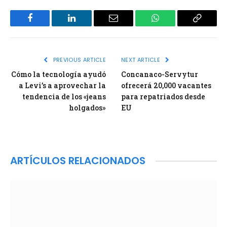
Facebook
LinkedIn
Email
WhatsApp
Copy
Link
PREVIOUS ARTICLE
NEXT ARTICLE
Cómo la tecnología ayudó
Concanaco-Servytur
a Levi’s a aprovechar la
ofrecerá 20,000 vacantes
tendencia de los «jeans
para repatriados desde
holgados»
EU
ARTÍCULOS RELACIONADOS